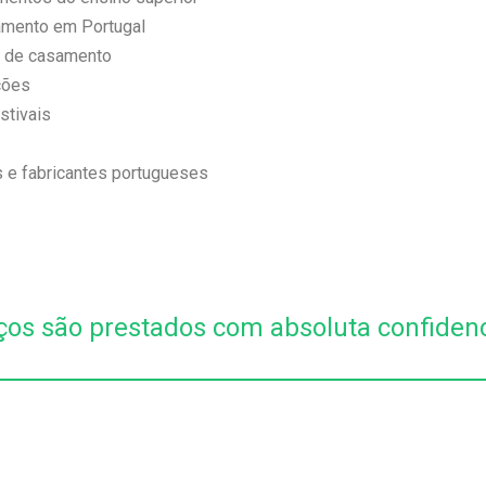
amento em Portugal
ro de casamento
ções
stivais
 e fabricantes portugueses
ços são prestados com absoluta confiden