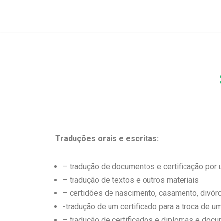
Avançar
para
o
conteúdo
Traduções orais e escritas:
– tradução de documentos e certificação por
– tradução de textos e outros materiais
– certidões de nascimento, casamento, divórci
-tradução de um certificado para a troca de uma
– tradução de certificados e diplomas e doc