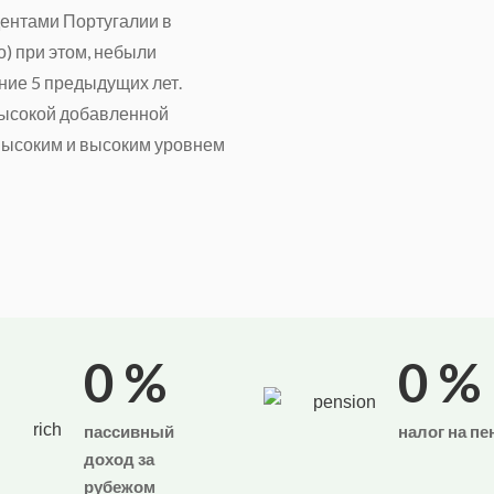
ентами Португалии в
о) при этом, небыли
ние 5 предыдущих лет.
высокой добавленной
хвысоким и высоким уровнем
0
%
0
%
пассивный
налог на пе
доход за
рубежом