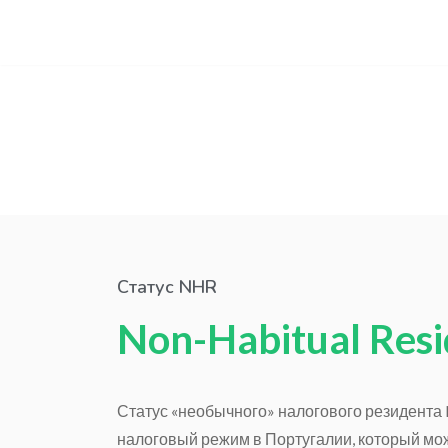
Перейти
к
содержимому
Статус NHR
Non-Habitual Resi
Статус «необычного» налогового резидента 
налоговый режим в Португалии, который мож