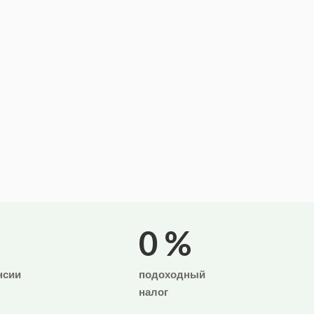
0
%
нсии
подоходный
налог