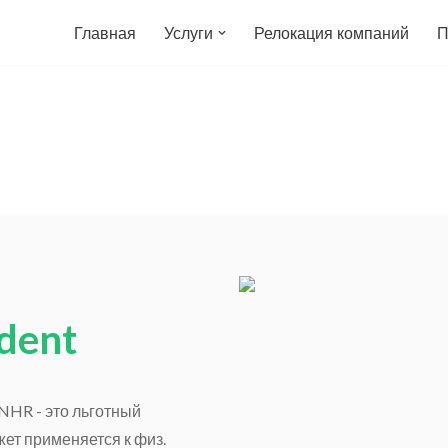
Главная
Услуги
Релокация компаний
П
dent
NHR - это льготный
ет применяется к физ.