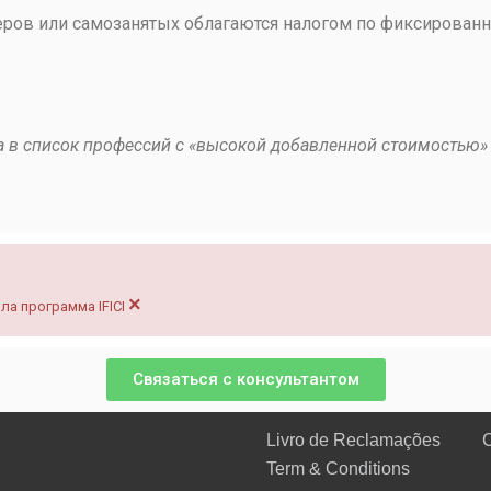
ров или самозанятых облагаются налогом по фиксированн
а в список профессий с «высокой добавленной стоимостью»
×
ла программа IFICI
Связаться с консультантом
Livro de Reclamações
С
Term & Conditions