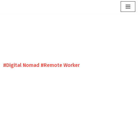
Перейти
к
содержимому
#Digital Nomad #Remote Worker
ВНЖ Испании для
удаленных
работников
С вероятностью одобрения 99,9%