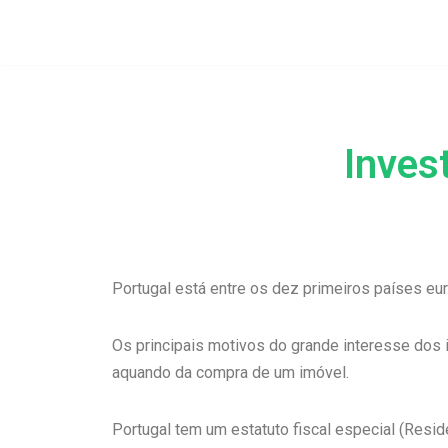
Avançar
para
o
conteúdo
Inves
Portugal está entre os dez primeiros países eu
Os principais motivos do grande interesse dos 
aquando da compra de um imóvel.
Portugal tem um estatuto fiscal especial (Resi